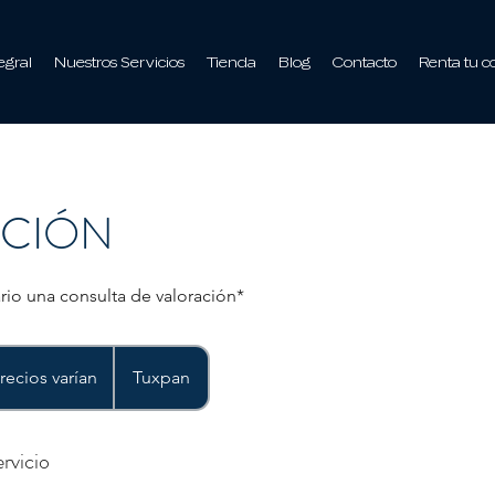
egral
Nuestros Servicios
Tienda
Blog
Contacto
Renta tu c
ACIÓN
rio una consulta de valoración*
recios varían
Tuxpan
rvicio