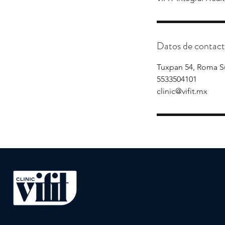
Datos de contac
Tuxpan 54, Roma S
5533504101
clinic@vifit.mx