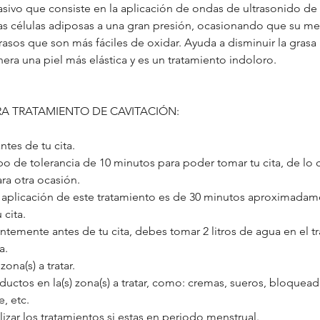
sivo que consiste en la aplicación de ondas de ultrasonido de 
as células adiposas a una gran presión, ocasionando que su 
asos que son más fáciles de oxidar. Ayuda a disminuir la grasa 
era una piel más elástica y es un tratamiento indoloro.
A TRATAMIENTO DE CAVITACIÓN:
ntes de tu cita.
o de tolerancia de 10 minutos para poder tomar tu cita, de lo 
ra otra ocasión.
a aplicación de este tratamiento es de 30 minutos aproximadam
 cita.
temente antes de tu cita, debes tomar 2 litros de agua en el tr
a.
 zona(s) a tratar.
ductos en la(s) zona(s) a tratar, como: cremas, sueros, bloqueado
e, etc.
izar los tratamientos si estas en periodo menstrual.