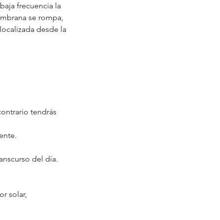
baja frecuencia la
membrana se rompa,
localizada desde la
contrario tendrás
ente.
anscurso del día.
r solar,