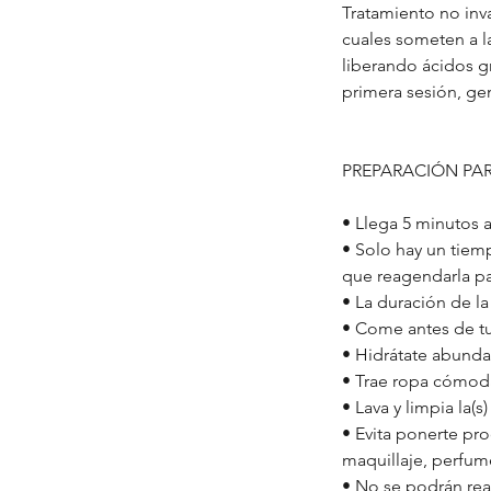
Tratamiento no inva
n
cuales someten a l
liberando ácidos gr
primera sesión, gen
PREPARACIÓN PAR
• Llega 5 minutos a
• Solo hay un tiemp
que reagendarla pa
• La duración de l
• Come antes de tu
• Hidrátate abundan
• Trae ropa cómod
• Lava y limpia la(s)
• Evita ponerte pro
maquillaje, perfum
• No se podrán real