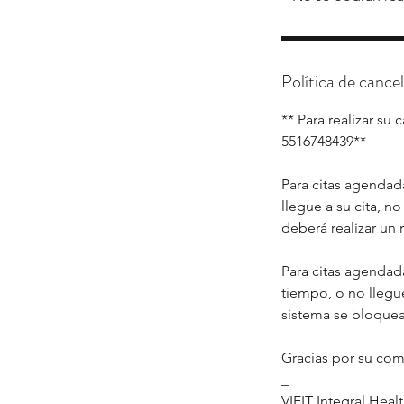
Política de cance
** Para realizar su
5516748439**
Para citas agendada
llegue a su cita, n
deberá realizar un
Para citas agendada
tiempo, o no llegue
sistema se bloquea
Gracias por su com
_
VIFIT Integral Heal