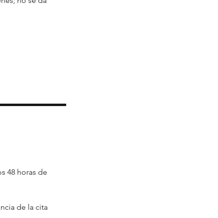
nes; no se da
os 48 horas de
cia de la cita