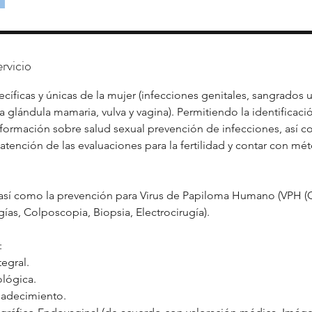
rvicio
íficas y únicas de la mujer (infecciones genitales, sangrados 
glándula mamaria, vulva y vagina). Permitiendo la identificaci
ormación sobre salud sexual prevención de infecciones, así c
atención de las evaluaciones para la fertilidad y contar con mé
así como la prevención para Virus de Papiloma Humano (VPH (O
ías, Colposcopia, Biopsia, Electrocirugía).
:
tegral.
ológica.
padecimiento.