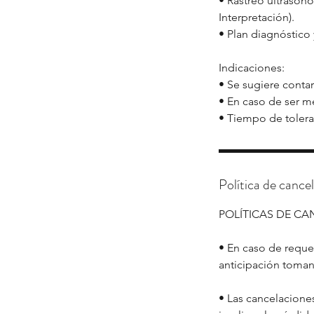
• Rastreo ultrason
Interpretación).
• Plan diagnóstico 
Indicaciones:
• Se sugiere conta
• En caso de ser m
• Tiempo de toler
Política de cance
POLÍTICAS DE C
• En caso de requer
anticipación toman
• Las cancelaciones