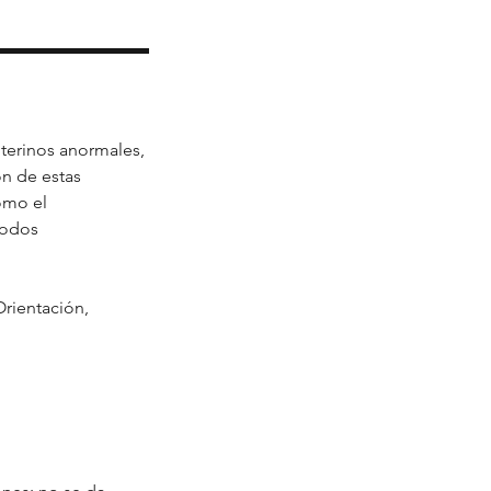
uterinos anormales,
ón de estas
omo el
todos
rientación,