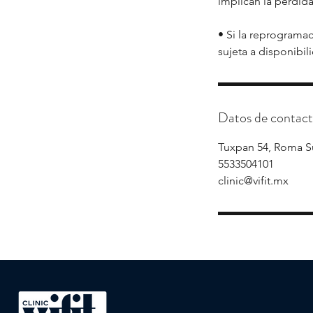
implican la pérdid
• Si la reprogramac
Datos de contac
Tuxpan 54, Roma S
5533504101
clinic@vifit.mx