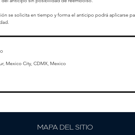
a del anticipo sin posibilidad de reembolso.
ión se solicita en tiempo y forma el anticipo podrá aplicarse p
to
ur, Mexico City, CDMX, Mexico
MAPA DEL SITIO