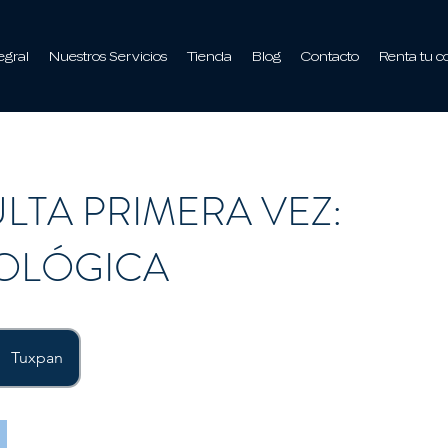
egral
Nuestros Servicios
Tienda
Blog
Contacto
Renta tu c
LTA PRIMERA VEZ:
OLÓGICA
Tuxpan