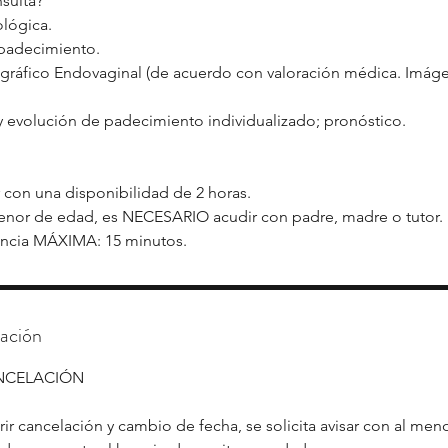
nsulta?
ológica.
 padecimiento.
ográfico Endovaginal (de acuerdo con valoración médica. Imáge
 y evolución de padecimiento individualizado; pronóstico.
r con una disponibilidad de 2 horas.
enor de edad, es NECESARIO acudir con padre, madre o tutor.
lación
ANCELACIÓN
ir cancelación y cambio de fecha, se solicita avisar con al men