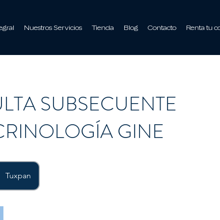
egral
Nuestros Servicios
Tienda
Blog
Contacto
Renta tu c
LTA SUBSECUENTE
RINOLOGÍA GINE
Tuxpan