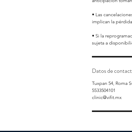
anticipación toman
• Las cancelaciones
implican la pérdid
• Si la reprogramac
Datos de contac
Tuxpan 54, Roma S
5533504101
clinic@vifit.mx