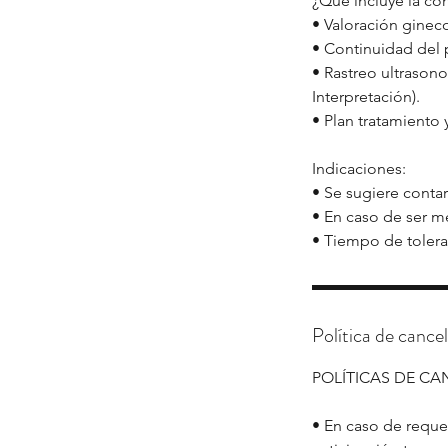
¿Qué incluye la co
• Valoración ginec
• Continuidad del
• Rastreo ultrason
Interpretación).
• Plan tratamiento
Indicaciones:
• Se sugiere conta
• En caso de ser m
Política de cance
POLÍTICAS DE C
• En caso de requer