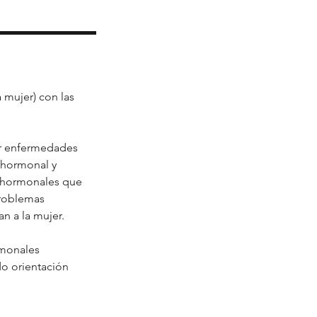
 mujer) con las
or enfermedades
d hormonal y
s hormonales que
problemas
n a la mujer.
rmonales
do orientación