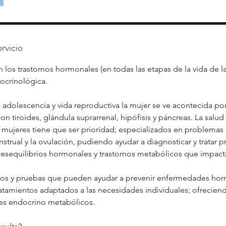
rvicio
 los trastornos hormonales (en todas las etapas de la vida de la
crinológica.
 adolescencia y vida reproductiva la mujer se ve acontecida p
on tiroides, glándula suprarrenal, hipófisis y páncreas. La salu
s mujeres tiene que ser prioridad; especializados en problema
nstrual y la ovulación, pudiendo ayudar a diagnosticar y tratar 
esequilibrios hormonales y trastornos metabólicos que impacta
os y pruebas que pueden ayudar a prevenir enfermedades ho
tamientos adaptados a las necesidades individuales; ofrecien
s endocrino metabólicos.