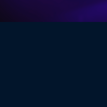
En VIFIT Clinic, creemos que la salud va más allá
en un solo lugar a un equipo multidisciplinario de
En VIFIT Clinic, entendemos que la salud es u
donde cada persona recibe atención personalizad
atención que mereces. Contamos con especialist
Nuestra misión es ayudarte a cuidar tu salud de 
comunidad de especiali