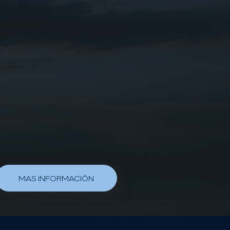
formar todas sus metas en acciones, se aborda como una
gica dónde se trabaja en la conexión mente-cuerpo.
d aborda la salud con un enfoque holístico e integral
incluyendo la:
Salud Física.
Salud Emocional.
Salud Psicológica.
Salud Espiritual.
d se especializa en acompañar y facilitarle al paciente
a que pueda crear hábitos saludables a largo plazo
MAS INFORMACIÓN