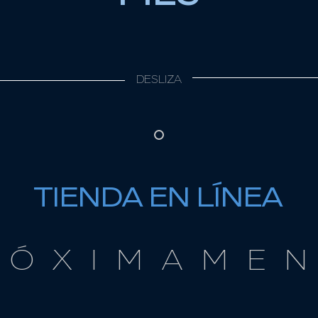
DESLIZA
TIENDA EN LÍNEA
 Ó X I M A M E N