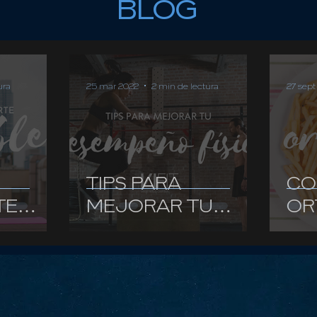
BLOG
ura
25 mar 2022
2 min de lectura
27 sept
TIPS PARA
CO
TE
MEJORAR TU
OR
DESEMPEÑO
FÍSICO