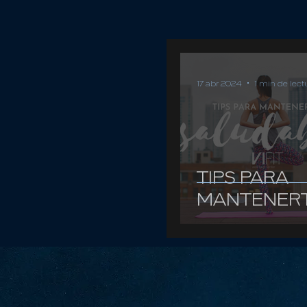
17 abr 2024
1 min de lect
TIPS PARA
MANTENER
SALUDABLE