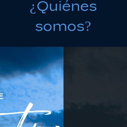
¿Quiénes
somos?
CONOC
DE
LOS 
Consultas de Salu
con Nutrición, En
La terapia en Salud es