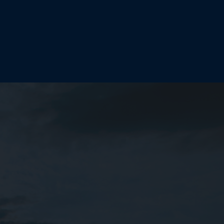
E NUESTRO SERVICIO
 SALUD INTEGRAL
CAMBIOS VIENEN DESDE ADENTRO
d Integral donde se trabaja de manera integral
trenamiento deportivo y Psicología de la salud.
 un proceso que facilita los cambios de hábitos motivando