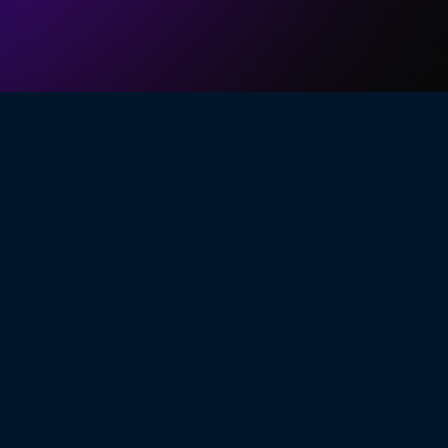
n profesional, cercana y humana. Por eso, reunimos
idad, ética y centrada en las necesidades reales de
ompañamiento. Por eso, hemos creado un espacio
da consulta es una oportunidad para brindarte la
 una atención integral que considera todos los
, trabajamos con pasión por la salud, creando una
cional de cada persona.