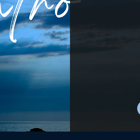
al paciente a trans
terapia psicoló
La Terapia de Salu
La Terapia en Salu
herramientas par